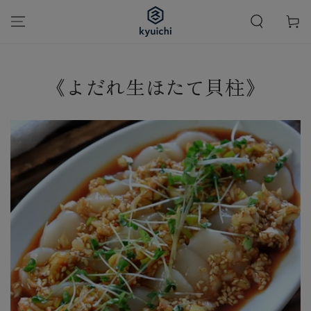
カ
コンテンツにスキッ
プする
ー
ト
《よだれ生ほたて貝柱》