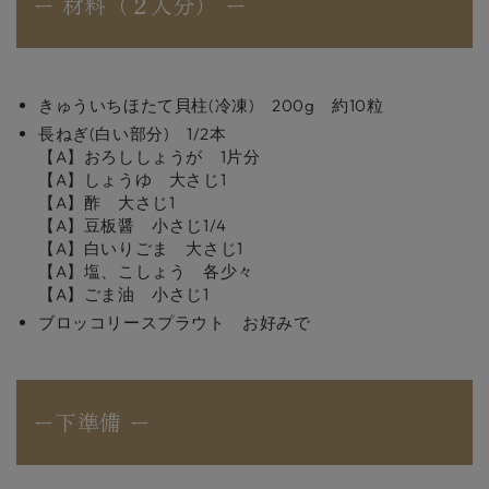
ー 材料（２人分） ー
きゅういちほたて貝柱(冷凍) 200g 約10粒
長ねぎ(白い部分) 1/2本
【A】おろししょうが 1片分
【A】しょうゆ 大さじ1
【A】酢 大さじ1
【A】豆板醤 小さじ1/4
【A】白いりごま 大さじ1
【A】塩、こしょう 各少々
【A】ごま油 小さじ1
ブロッコリースプラウト お好みで
ー下準備 ー