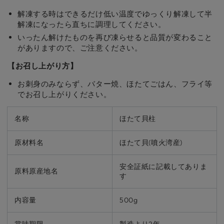
の
の
解凍する時はできるだけ低い温度でゆっくり解凍して半
数
数
解凍になったら直ちに調理してください。
量
量
いったん解けたものを再び凍らせると品質が変わること
を
を
がありますので、ご注意ください。
減
増
ら
や
【お召し上がり方】
す
す
お刺身のみならず、バター焼、ほたてごはん、フライ等
でお召し上がりください。
名称
ほたて貝柱
原材料名
ほたて貝(噴火湾産)
安全証紙に記載してありま
原料原産地名
す
内容量
500g