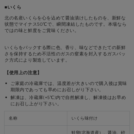
■いくら
北の名産いくらを心を込めて醤油漬けしたものを、新鮮な
状態でマイナス50℃で、瞬間凍結したものです。本場なら
ではの味と鮮度をご賞味ください。
いくらをパックする際に色、香り、味などできたての新鮮
さを保持するため不活性のガスの窒素を封入するガスパッ
ク方式により製造しています。
【使用上の注意】
ご家庭の冷蔵庫では、温度差が大きいので購入後は賞味
期限内であっても早めにお召しがり下さい。
解凍は、冷蔵庫(+5℃)内で自然解凍し、解凍後はお早め
にお召し上がり下さい。
名称
いくら味付け
鮭卵(北海道産）、醤油、砂