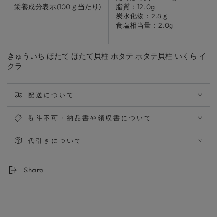
栄養成分表示(100ｇ当たり)
脂質：12.0g
炭水化物：2.8ｇ
食塩相当量：2.0g
きゅういち ほたて ほたて貝柱 ホタテ ホタテ貝柱 いくら イ
クラ
配送について
熨斗不可・納品書や領収書について
代引きについて
Share