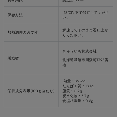
賞味期限
製造より2年
-18℃以下で保存してくださ
保存方法
い。
解凍してそのまま召し上が
加熱調理の必要性
りください。
きゅういち株式会社
製造者
北海道函館市川汲町1395番
地
熱量：89kcal
たんぱく質：18.1g
栄養成分表示(100ｇ当たり)
脂質：0.2g
炭水化物：3.7ｇ
食塩相当量：0.6g