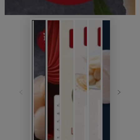
ア
を
開
く