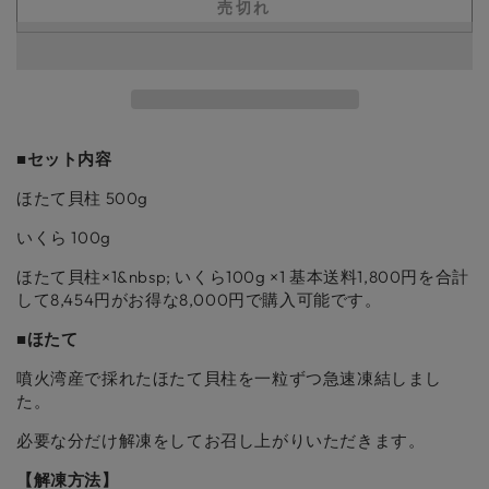
料
料
は
売切れ
れ
売
込
込
て
り
い
切
み】
み】
る
れ
か
き
き
て
販
い
ゅ
ゅ
売
る
で
か
う
う
き
販
ま
売
い
い
■セット内容
せ
で
ん
ち
ち
き
ほたて貝柱 500g
ま
ほ
ほ
せ
ん
た
た
いくら 100g
て
て
ほたて貝柱×1&nbsp; いくら100g ×1 基本送料1,800円を合計
い
い
して8,454円がお得な8,000円で購入可能です。
く
く
■ほたて
ら
ら
少
少
噴火湾産で採れたほたて貝柱を一粒ずつ急速凍結しまし
量
量
た。
セ
セ
必要な分だけ解凍をしてお召し上がりいただきます。
ッ
ッ
ト
ト
【解凍方法】