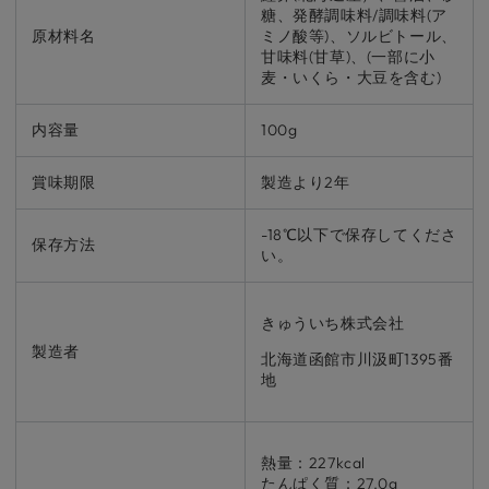
糖、発酵調味料/調味料(ア
原材料名
ミノ酸等)、ソルビトール、
甘味料(甘草)、(一部に小
麦・いくら・大豆を含む)
内容量
100g
賞味期限
製造より2年
-18℃以下で保存してくださ
保存方法
い。
きゅういち株式会社
製造者
北海道函館市川汲町1395番
地
熱量：227kcal
たんぱく質：27.0g