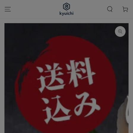
カ
コンテンツにスキッ
プする
ー
ト
商品の情報にスキップ
する
モ
ダ
ー
ル
で
1
メ
デ
ィ