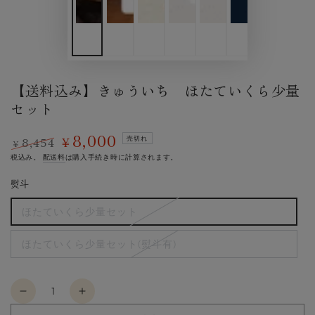
【送料込み】きゅういち ほたていくら少量
セット
8,000
8,454
¥
売切れ
¥
定
特
税込み。
配送料
は購入手続き時に計算されます。
価
価
熨斗
ほたていくら少量セット
バ
リ
エ
ほたていくら少量セット(熨斗有)
ー
バ
シ
リ
ョ
エ
ン
ー
は
数
シ
売
ョ
【送
【送
り
量
ン
切