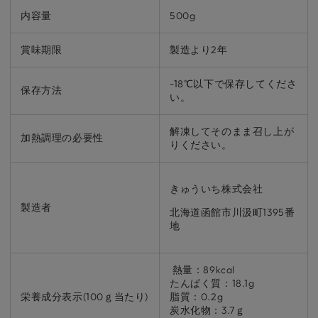
内容量
500g
賞味期限
製造より2年
-18℃以下で保存してくださ
保存方法
い。
解凍してそのまま召し上が
加熱調理の必要性
りください。
きゅういち株式会社
製造者
北海道函館市川汲町1395番
地
熱量：89kcal
たんぱく質：18.1g
栄養成分表示(100ｇ当たり)
脂質：0.2g
炭水化物：3.7ｇ