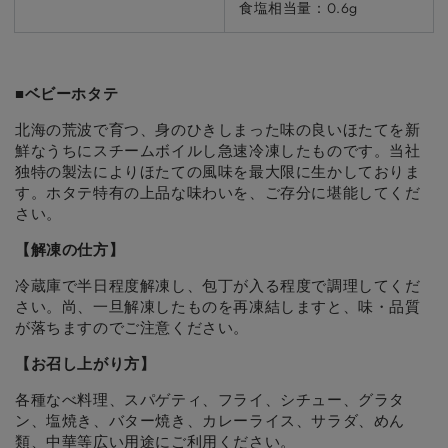
食塩相当量：0.6g
■ベビーホタテ
北海の荒波で育つ、身のひきしまった味の良いほたてを新
鮮なうちにスチームボイルし急速冷凍したものです。当社
独特の製法によりほたての風味を最大限に生かしておりま
す。ホタテ特有の上品な味わいを、ご存分に堪能してくだ
さい。
【解凍の仕方】
冷蔵庫で半日程度解凍し、包丁が入る程度で調理してくだ
さい。尚、一旦解凍したものを再凍結しますと、味・品質
が落ちますのでご注意ください。
【お召し上がり方】
各種なべ料理、スパゲティ、フライ、シチュー、グラタ
ン、塩焼き、バター焼き、カレーライス、サラダ、めん
類、中華等広い用途にご利用ください。