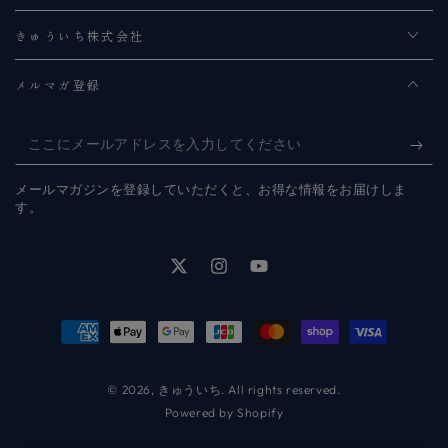
きゅういち株式会社
メルマガ登録
こ
こ
メールマガジンを登録していただくと、お得な情報をお届けしま
に
す。
メ
ー
Twitter
Instagram
YouTube
ル
ア
支
ド
払
レ
い
© 2026,
きゅういち
. All rights reserved.
Powered by Shopify
ス
方