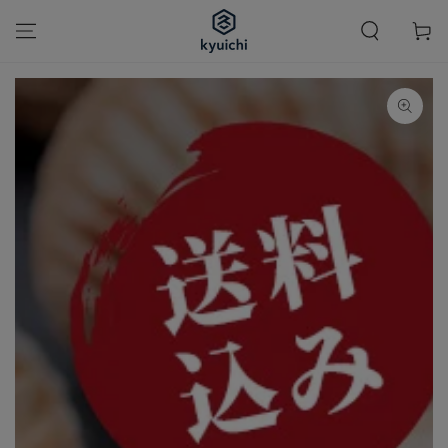
カ
コンテンツにスキッ
プする
ー
ト
商品の情報にスキップ
する
モ
ダ
ー
ル
で
1
メ
デ
ィ