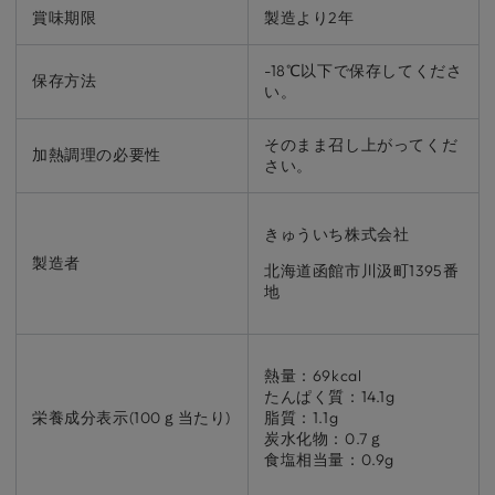
賞味期限
製造より2年
-18℃以下で保存してくださ
保存方法
い。
そのまま召し上がってくだ
加熱調理の必要性
さい。
きゅういち株式会社
製造者
北海道函館市川汲町1395番
地
熱量：69kcal
たんぱく質：14.1g
栄養成分表示(100ｇ当たり)
脂質：1.1g
炭水化物：0.7ｇ
食塩相当量：0.9g