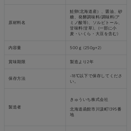
鮭卵(北海道産）、醤油、砂
糖、発酵調味料/調味料(ア
原材料名
ミノ酸等)、ソルビトール、
甘味料(甘草)、(一部に小
麦・いくら・大豆を含む)
内容量
500ｇ (250g×2)
賞味期限
製造より2年
-18℃以下で保存してくださ
保存方法
い。
きゅういち株式会社
製造者
北海道函館市川汲町1395番
地