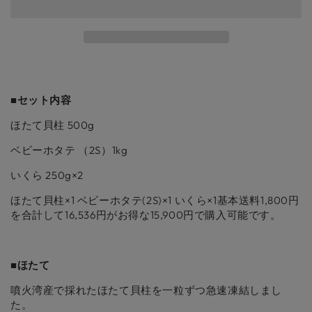
い
切
み】
み】
る
れ
か
き
き
て
販
い
ゅ
ゅ
売
る
で
か
う
う
き
販
ま
売
い
い
せ
で
ん
ち
ち
き
■セット内容
ま
よ
よ
せ
ん
く
く
ほたて貝柱 500g
ば
ば
ベビーホタテ （2S）1kg
り
り
セ
セ
いくら 250g×2
ッ
ッ
ほたて貝柱×1 ベビーホタテ(2S)×1 いくら×1基本送料1,800円
ト
ト
を合計して16,536
円がお得な15,900円で購入可能です。
ほ
ほ
た
た
て
て
■ほたて
貝
貝
噴火湾産で採れたほたて貝柱を一粒ずつ急速凍結しまし
柱
柱
た。
×1
×1