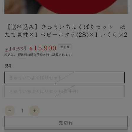
ア
を
開
く
【送料込み】きゅういちよくばりセット ほ
たて貝柱×1 ベビーホタテ(2S)×1 いくら×2
15,900
16,536
¥
売切れ
¥
定
特
税込み。
配送料
は購入手続き時に計算されます。
価
価
熨斗
きゅういちよくばりセット
バ
リ
エ
きゅういちよくばりセット(熨斗有)
ー
バ
シ
リ
ョ
エ
ン
ー
は
数
シ
売
ョ
【送
【送
り
量
ン
切
料
料
は
売切れ
れ
売
込
込
て
り