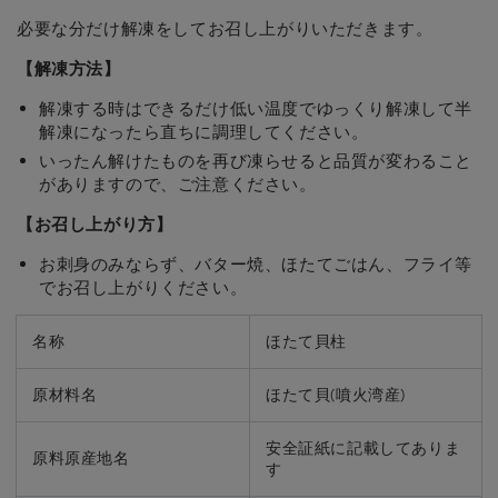
ベ
ベ
必要な分だけ解凍をしてお召し上がりいただきます。
ビ
ビ
【解凍方法】
ー
ー
ホ
ホ
解凍する時はできるだけ低い温度でゆっくり解凍して半
タ
タ
解凍になったら直ちに調理してください。
テ
テ
いったん解けたものを再び凍らせると品質が変わること
(2S)×1
(2S)×1
がありますので、ご注意ください。
い
い
【お召し上がり方】
く
く
ら
ら
お刺身のみならず、バター焼、ほたてごはん、フライ等
×2
×2
でお召し上がりください。
の
の
数
数
名称
ほたて貝柱
量
量
を
を
原材料名
ほたて貝(噴火湾産)
減
増
ら
や
安全証紙に記載してありま
原料原産地名
す
す
す