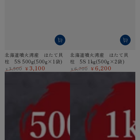
北海道噴火湾産 ほたて貝
北海道噴火湾産 ほたて貝
柱 5S 500g(500g×1袋)
柱 5S 1kg(500g×2袋)
3,100
6,200
3,500
6,700
¥
¥
¥
¥
定
特
定
特
価
価
価
価