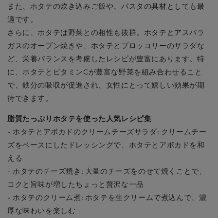
また、ホタテの炊き込みご飯や、パスタの具材としても最
適です。
さらに、ホタテは野菜との相性も抜群。ホタテとアスパラ
ガスのオーブン焼きや、ホタテとブロッコリーのサラダな
ど、栄養バランスを考慮したレシピが豊富にあります。特
に、ホタテとビタミンCが豊富な野菜を組み合わせること
で、鉄分の吸収が促進され、女性にとって嬉しい効果が期
待できます。
脂質たっぷりホタテを使った人気レシピ集
- ホタテとアボカドのクリームチーズサラダ: クリームチー
ズをベースにしたドレッシングで、ホタテとアボカドを和
える
- ホタテのチーズ焼き: 大量のチーズをのせて焼くことで、
コクと旨味が増したちょっと贅沢な一品
- ホタテのクリーム煮: ホタテを生クリームで煮込んで、濃
厚な味わいを楽しむ