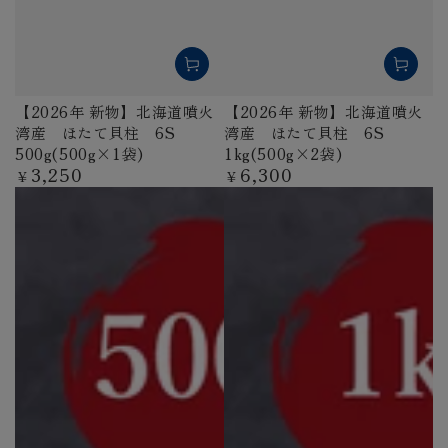
【2026年 新物】北海道噴火
【2026年 新物】北海道噴火
湾産 ほたて貝柱 6S
湾産 ほたて貝柱 6S
500g(500g×1袋)
1kg(500g×2袋)
3,250
6,300
定
定
¥
¥
価
価