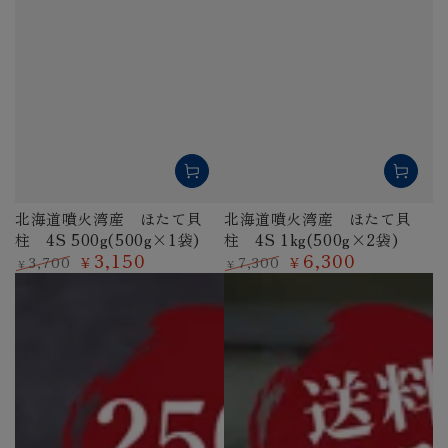
北海道噴火湾産 ほたて貝
北海道噴火湾産 ほたて貝
柱 4S 500g(500g×1袋)
柱 4S 1kg(500g×2袋)
3,150
6,300
3,700
7,300
¥
¥
¥
¥
定
特
定
特
価
価
価
価