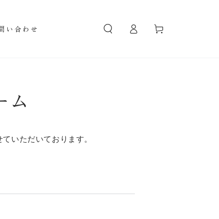
ロ
カ
グ
ー
問い合わせ
イ
ト
ン
ーム
せていただいております。