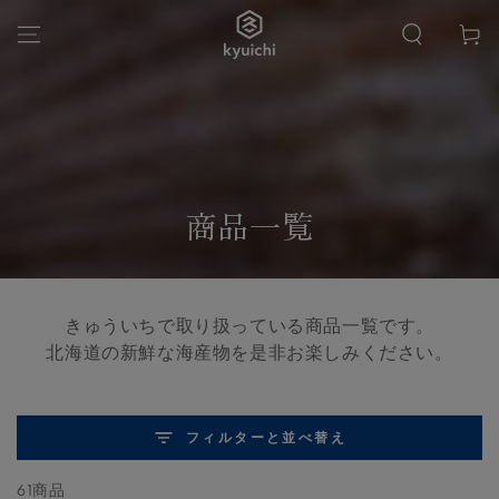
カ
コンテンツにスキッ
プする
ー
ト
コ
商品一覧
レ
ク
きゅういちで取り扱っている商品一覧です。
シ
北海道の新鮮な海産物を是非お楽しみください。
ョ
ン:
フィルターと並べ替え
61商品