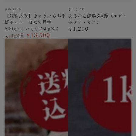
ベ
ベ
きゅういち
きゅういち
ン
ン
【送料込み】きゅういちお手
まるごと海鮮3種類（エビ・
ダ
ダ
軽セット ほたて貝柱
ホタテ・カニ）
ー
ー
1,200
500g×1 いくら250g×2
定
¥
13,500
価
14,556
¥
¥
定
特
価
価