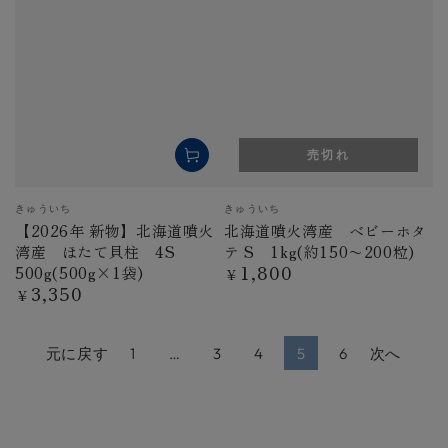
売切れ
ベ
ベ
きゅういち
きゅういち
ン
ン
【2026年 新物】北海道噴火
北海道噴火湾産 ベビーホタ
ダ
ダ
湾産 ほたて貝柱 4S
テ S 1kg(約150〜200粒)
ー
ー
1,800
500g(500g×1袋)
定
¥
3,350
価
定
¥
価
元に戻す
1
…
3
4
5
6
次へ