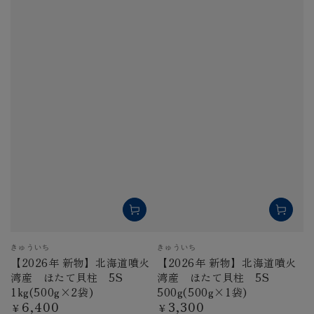
ベ
ベ
きゅういち
きゅういち
ン
ン
【2026年 新物】北海道噴火
【2026年 新物】北海道噴火
ダ
ダ
湾産 ほたて貝柱 5S
湾産 ほたて貝柱 5S
ー
ー
1kg(500g×2袋)
500g(500g×1袋)
6,400
3,300
定
定
¥
¥