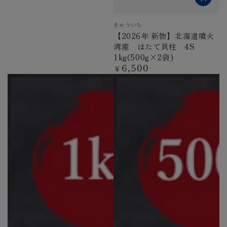
ベ
きゅういち
ン
【2026年 新物】北海道噴火
ダ
湾産 ほたて貝柱 4S
ー
1kg(500g×2袋)
6,500
定
¥
価