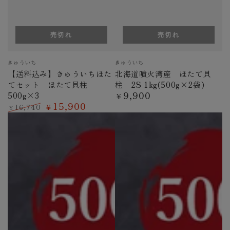
売切れ
売切れ
ベ
ベ
きゅういち
きゅういち
ン
ン
【送料込み】きゅういちほた
北海道噴火湾産 ほたて貝
ダ
ダ
てセット ほたて貝柱
柱 2S 1kg(500g×2袋)
ー
ー
9,900
500g×3
定
¥
15,900
価
16,740
¥
¥
定
特
価
価