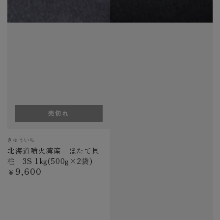
売切れ
ベ
きゅういち
ン
北海道噴火湾産 ほたて貝
ダ
柱 3S 1kg(500g×2袋)
ー
9,600
定
¥
価