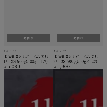
売切れ
売切れ
ベ
ベ
きゅういち
きゅういち
ン
ン
北海道噴火湾産 ほたて貝
北海道噴火湾産 ほたて貝
ダ
ダ
柱 2S 500g(500g×1袋)
柱 3S 500g(500g×1袋)
ー
ー
5,080
3,900
定
定
¥
¥
価
価