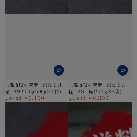
北海道噴火湾産 ほたて貝
北海道噴火湾産 ほたて貝
柱 4S 500g(500g×1袋)
柱 4S 1kg(500g×2袋)
3,150
6,300
3,700
7,300
¥
¥
¥
¥
定
特
定
特
価
価
価
価