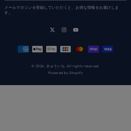
こ
メールマガジンを登録していただくと、お得な情報をお届けしま
に
す。
メ
ー
Twitter
Instagram
YouTube
ル
ア
支
ド
払
レ
い
© 2026,
きゅういち
. All rights reserved.
Powered by Shopify
ス
方
を
法
入
力
し
て