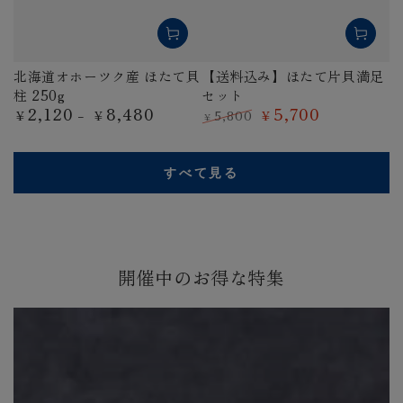
北海道オホーツク産 ほたて貝
【送料込み】ほたて片貝満足
柱 250g
セット
2,120
8,480
5,700
定
5,800
¥
¥
¥
¥
価
定
特
価
価
すべて見る
開催中のお得な特集