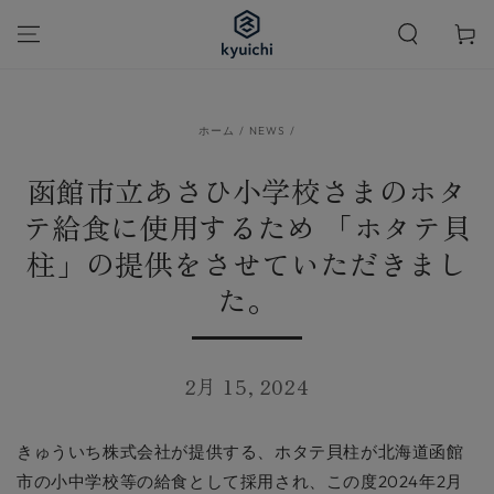
カ
コンテンツにスキッ
プする
ー
ト
ホーム
/
NEWS
/
函館市立あさひ小学校さまのホタ
テ給食に使用するため 「ホタテ貝
柱」の提供をさせていただきまし
た。
2月 15, 2024
きゅういち株式会社が提供する、ホタテ貝柱が北海道函館
市の小中学校等の給食として採用され、この度2024年2月