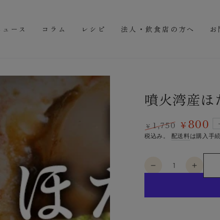
ニュース
コラム
レシピ
法人・飲食店の方へ
お
噴火湾産ほたて
800
1,750
¥
¥
定
特
税込み。
配送料
は購入手
価
価
数
噴
噴
量
火
火
湾
湾
産
産
ほ
ほ