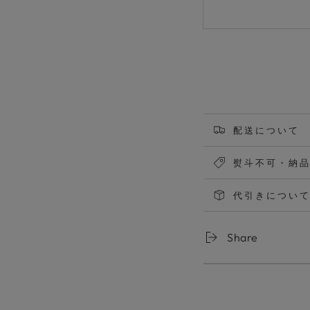
配送について
熨斗不可・納
代引きについ
Share