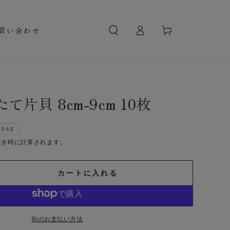
ロ
カ
グ
ー
問い合わせ
イ
ト
ン
片貝 8cm-9cm 10枚
–54%
続き時に計算されます。
カートに入れる
別のお支払い方法