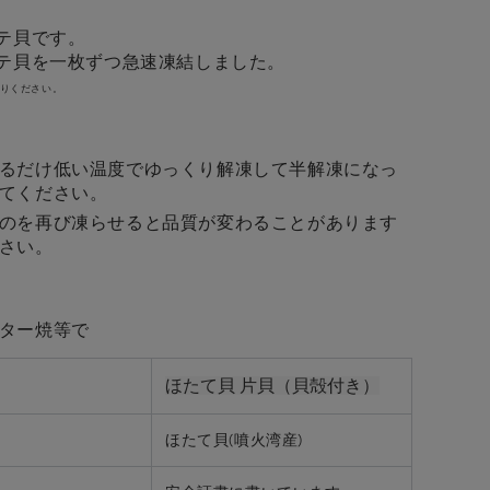
テ貝です。
テ貝を一枚ずつ急速凍結しました。
りください。
るだけ低い温度でゆっくり解凍して半解凍になっ
てください。
のを再び凍らせると品質が変わることがあります
さい。
ター焼等で
ほたて貝 片貝（貝殻付き）
ほたて貝(噴火湾産)