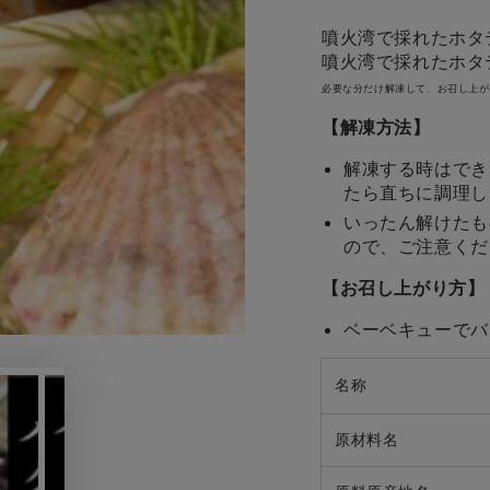
た
た
噴火湾で採れたホタ
て
て
噴火湾で採れたホタ
片
片
必要な分だけ解凍して、お召し上が
貝
貝
8cm-
8cm-
【解凍方法】
9cm
9cm
解凍する時はでき
10
10
たら直ちに調理し
枚
枚
の
の
いったん解けたも
ので、ご注意くだ
数
数
量
量
【お召し上がり方】
を
を
減
増
ベーベキューでバ
ら
や
す
す
名称
原材料名