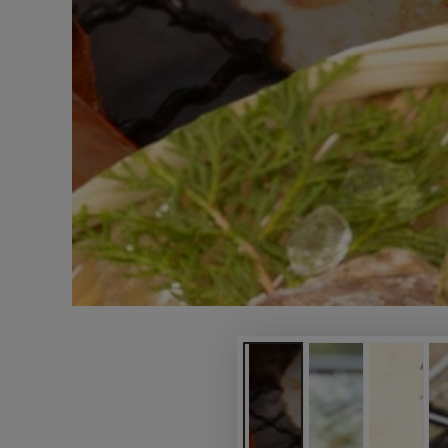
モ
ダ
ー
ル
で
1
メ
デ
ィ
ア
を
開
く