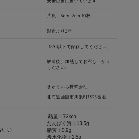
安全証書に書いています
片貝 8cm-9cm 10枚
製造より2年
-18℃以下で保存してください。
解凍後、加熱してお召し上がり
ください。
きゅういち株式会社
北海道函館市川汲町1395番地
熱量：72kcal
たんぱく質：13.5g
当たり)
脂質：0.9g
炭水化物：1.5g